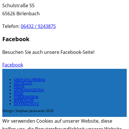
Schulstraße 55
65626 Birlenbach
Telefon:
06432 / 9243875
Facebook
Besuchen Sie auch unsere Facebook-Seite!
Facebook
ÜBER DAS FREIBAD
AKTUELLES
PREISE
ÖFFNUNGSZEITEN
KIOSK
FÖRDERVEREIN
IMPRESSUM
DATENSCHUTZ
Design: Stephan Jackowski 2026
Wir verwenden Cookies auf unserer Website, diese
helfen uns, die Benutzerfreundlichkeit unserer Website